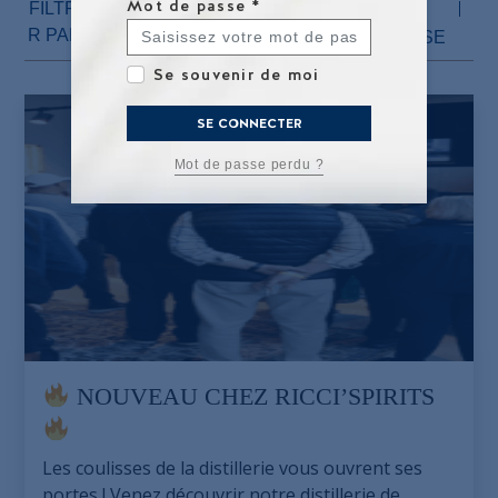
Mot de passe
*
FILTRE
TOUT
LA DISTILLERIE
R PAR :
LES SALONS
PRESSE
Se souvenir de moi
SE CONNECTER
Mot de passe perdu ?
NOUVEAU CHEZ RICCI’SPIRITS
Les coulisses de la distillerie vous ouvrent ses
portes ! Venez découvrir notre distillerie de