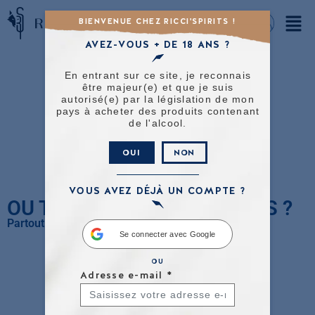
BIENVENUE CHEZ RICCI'SPIRITS !
AVEZ-VOUS + DE 18 ANS ?
En entrant sur ce site, je reconnais
être majeur(e) et que je suis
autorisé(e) par la législation de mon
pays à acheter des produits contenant
de l'alcool.
OUI
NON
VOUS AVEZ DÉJÀ UN COMPTE ?
OU TROUVER NOS PRODUITS ?
Partout en france
Se connecter avec Google
OU
Adresse e-mail
*