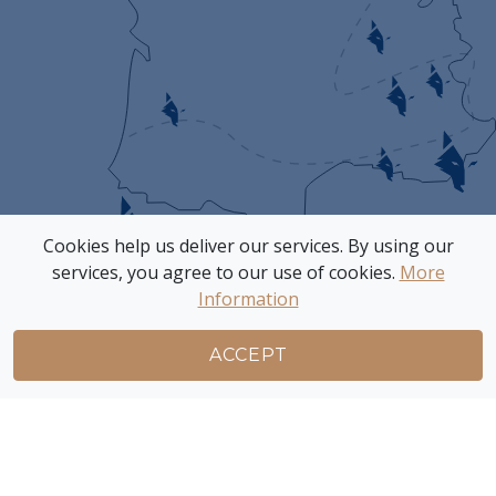
Cookies help us deliver our services. By using our
CAVISTES
services, you agree to our use of cookies.
More
RESTAURANTS
Information
BARS
ACCEPT
Emplacement de recherche