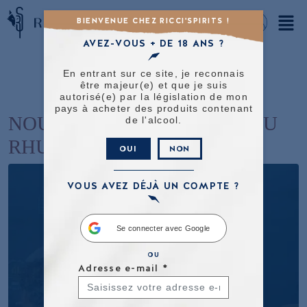
BIENVENUE CHEZ RICCI'SPIRITS !
AVEZ-VOUS + DE 18 ANS ?
En entrant sur ce site, je reconnais
être majeur(e) et que je suis
autorisé(e) par la législation de mon
pays à acheter des produits contenant
NOUS SERONS PRÉSENTS AU
de l'alcool.
RHUM FEST 2025 !
OUI
NON
VOUS AVEZ DÉJÀ UN COMPTE ?
Se connecter avec Google
OU
Adresse e-mail
*