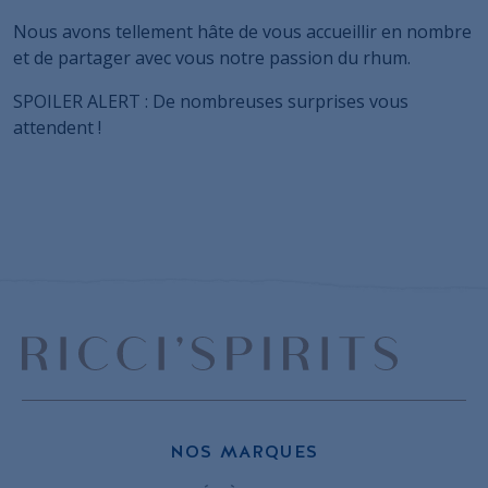
Nous avons tellement hâte de vous accueillir en nombre
et de partager avec vous notre passion du rhum.
SPOILER ALERT : De nombreuses surprises vous
attendent !
Merci pour votre
Le grand jour
visite au Prague Bar
est enfin arrivé
Show 2025 !
!
NOS MARQUES