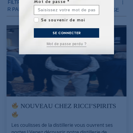
Mot de passe
*
FILTRE
TOUT
LA DISTILLERIE
R PAR :
LES SALONS
PRESSE
Se souvenir de moi
SE CONNECTER
Mot de passe perdu ?
NOUVEAU CHEZ RICCI’SPIRITS
Les coulisses de la distillerie vous ouvrent ses
portes ! Venez découvrir notre distillerie de