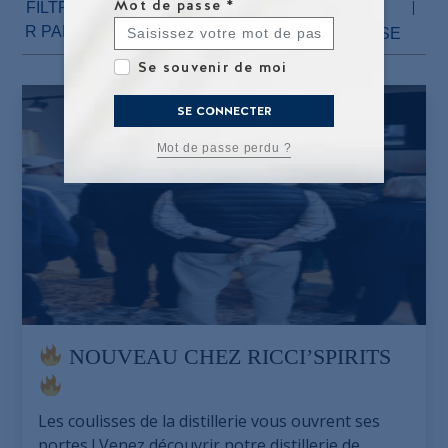
Mot de passe
*
FILTRE
TOUT
LA DISTILLERIE
R PAR :
LES SALONS
PRESSE
Se souvenir de moi
SE CONNECTER
Mot de passe perdu ?
NOUVEAU CHEZ RICCI’SPIRITS
Les coulisses de la distillerie vous ouvrent ses
portes ! Venez découvrir notre distillerie de