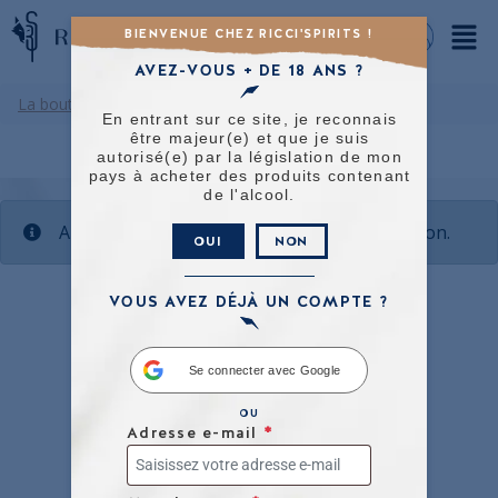
BIENVENUE CHEZ RICCI'SPIRITS !
AVEZ-VOUS + DE 18 ANS ?
La boutique
/ Product Taille / XL
En entrant sur ce site, je reconnais
être majeur(e) et que je suis
autorisé(e) par la législation de mon
pays à acheter des produits contenant
de l'alcool.
Aucun produit ne correspond à votre sélection.
OUI
NON
VOUS AVEZ DÉJÀ UN COMPTE ?
Se connecter avec Google
OU
Adresse e-mail
*