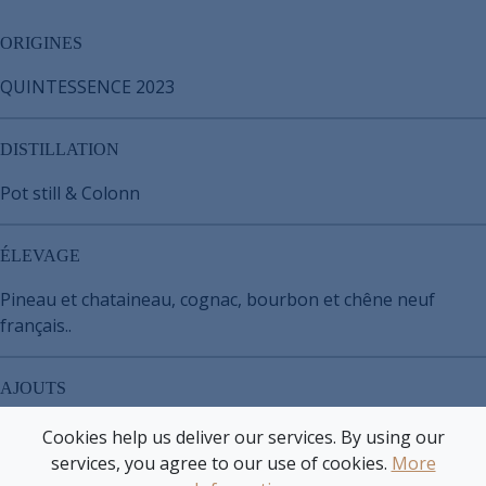
ORIGINES
QUINTESSENCE 2023
DISTILLATION
Pot still & Colonn
ÉLEVAGE
Pineau et chataineau, cognac, bourbon et chêne neuf
français..
AJOUTS
Aucun
Cookies help us deliver our services. By using our
services, you agree to our use of cookies.
More