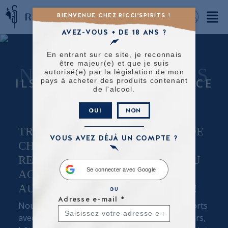
BIENVENUE CHEZ RICCI'SPIRITS !
AVEZ-VOUS + DE 18 ANS ?
En entrant sur ce site, je reconnais
être majeur(e) et que je suis
NOS REVENDEURS
autorisé(e) par la législation de mon
ILS NOUS FONT CONFIANCE
pays à acheter des produits contenant
de l'alcool.
OUI
NON
TROUVEZ VOTRE RHUM PRÈS DE
VOUS AVEZ DÉJÀ UN COMPTE ?
CHEZ VOUS, DÉGUSTEZ LE AU
RESTAURANT, DANS UN BAR OU
Se connecter avec Google
ACHETEZ-LE DIRECTEMENT
AUPRÈS DE NOS REVENDEURS !
OU
Adresse e-mail
*
Nous avons au fil des années, tissé des liens forts
avec nos revendeurs : restaurants, cavistes, bars,