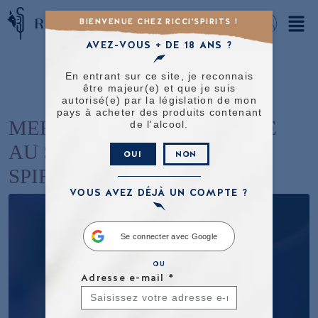
BIENVENUE CHEZ RICCI'SPIRITS !
AVEZ-VOUS + DE 18 ANS ?
En entrant sur ce site, je reconnais
être majeur(e) et que je suis
autorisé(e) par la législation de mon
pays à acheter des produits contenant
MERCI POUR VOTRE VISITE
de l'alcool.
AU SALON MULTIVERRES
OUI
NON
SPIRITS À LYON !
VOUS AVEZ DÉJÀ UN COMPTE ?
Se connecter avec Google
OU
Adresse e-mail
*