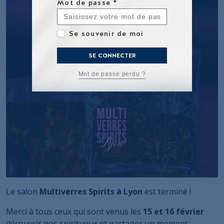
Mot de passe
*
Se souvenir de moi
SE CONNECTER
Mot de passe perdu ?
Le salon
Multiverres Spirits à Lyon
est terminé !
Merci à tous ceux qui sont venus les
15 et 16 février
découvrir nos spiritueux et partager un moment