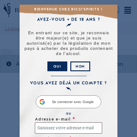
BIENVENUE CHEZ RICCI'SPIRITS !
AVEZ-VOUS + DE 18 ANS ?
La boutique
/ Product Degré / 64,5°
En entrant sur ce site, je reconnais
être majeur(e) et que je suis
autorisé(e) par la législation de mon
pays à acheter des produits contenant
de l'alcool.
Aucun produit ne correspond à votre sélection.
OUI
NON
VOUS AVEZ DÉJÀ UN COMPTE ?
Se connecter avec Google
OU
Adresse e-mail
*