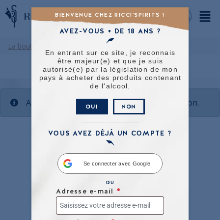
BIENVENUE CHEZ RICCI'SPIRITS !
AVEZ-VOUS + DE 18 ANS ?
La boutique
/ Product Degré / 50°
En entrant sur ce site, je reconnais
être majeur(e) et que je suis
autorisé(e) par la législation de mon
pays à acheter des produits contenant
de l'alcool.
Aucun produit ne correspond à votre sélection.
OUI
NON
VOUS AVEZ DÉJÀ UN COMPTE ?
Se connecter avec Google
OU
Adresse e-mail
*