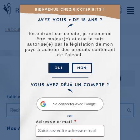
BIENVENUE CHEZ RICCI'SPIRITS !
AVEZ-VOUS + DE 18 ANS ?
La boutique
/
Famille Ricci
/ Quintessence
En entrant sur ce site, je reconnais
être majeur(e) et que je suis
autorisé(e) par la législation de mon
pays à acheter des produits contenant
de l'alcool.
OUI
NON
RÉINITIALISATION
VOUS AVEZ DÉJÀ UN COMPTE ?
Faite votre recherche
Se connecter avec Google
OU
Adresse e-mail
*
Nos Marques
Tout sélectionner