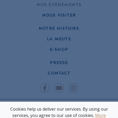
NOS ÉVÈNEMENTS
NOUS VISITER
NOTRE HISTOIRE
LA MEUTE
E-SHOP
PRESSE
CONTACT
COPYRIGHT © RICCI SPIRIT 2024 ♥ Fait avec amour par Bim
Cookies help us deliver our services. By using our
Bam Boom |
POLITIQUE DE CONFIDENTIALITÉ
|
MENTIONS
LÉGALES
services, you agree to our use of cookies.
More