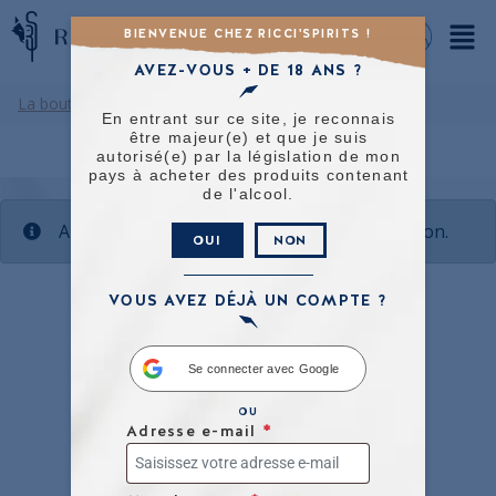
BIENVENUE CHEZ RICCI'SPIRITS !
AVEZ-VOUS + DE 18 ANS ?
La boutique
/
Famille Ricci
/ Alliance
En entrant sur ce site, je reconnais
être majeur(e) et que je suis
autorisé(e) par la législation de mon
pays à acheter des produits contenant
de l'alcool.
Aucun produit ne correspond à votre sélection.
OUI
NON
VOUS AVEZ DÉJÀ UN COMPTE ?
Se connecter avec Google
OU
Adresse e-mail
*