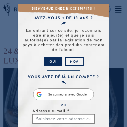
BIENVENUE CHEZ RICCI'SPIRITS !
AVEZ-VOUS + DE 18 ANS ?
En entrant sur ce site, je reconnais
être majeur(e) et que je suis
autorisé(e) par la législation de mon
pays à acheter des produits contenant
24 & 25/11- MAXIVINS
de l'alcool.
LUXEMBOURG
OUI
NON
VOUS AVEZ DÉJÀ UN COMPTE ?
Se connecter avec Google
OU
Adresse e-mail
*