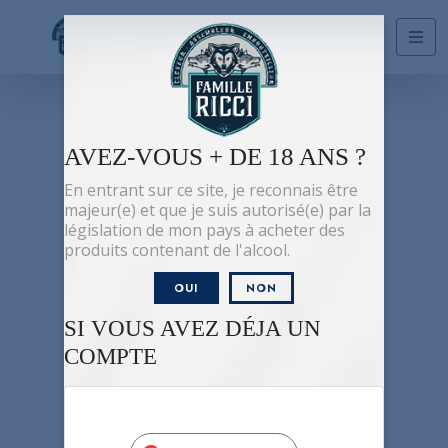
AVEZ-VOUS + DE 18 ANS ?
En entrant sur ce site, je reconnais être
majeur(e) et que je suis autorisé(e) par la
COMPLICES
législation de mon pays à acheter des
produits contenant de l'alcool.
FOR ALL FRIENDS
OUI
NON
SI VOUS AVEZ DÉJA UN
COMPTE